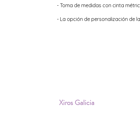
- Toma de medidas con cinta métrica
- La opción de personalización de la
ENV
Xiros Galicia
Sobre nosotros
Envíos
Condiciones de Venta
Política de privacidad