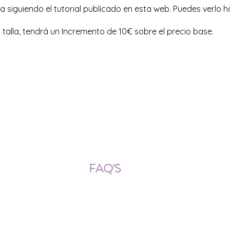
 siguiendo el tutorial publicado en esta web. Puedes verlo h
 talla, tendrá un Incremento de 10€ sobre el precio base.
ÍOS NACIONALES E INTERNACION
FAQ'S
Descarga documentos
¿Puedo cambiar la talla?
¿Cómo se lava?
¿Qué ocurre si me equivoco al
tomar las medidas?