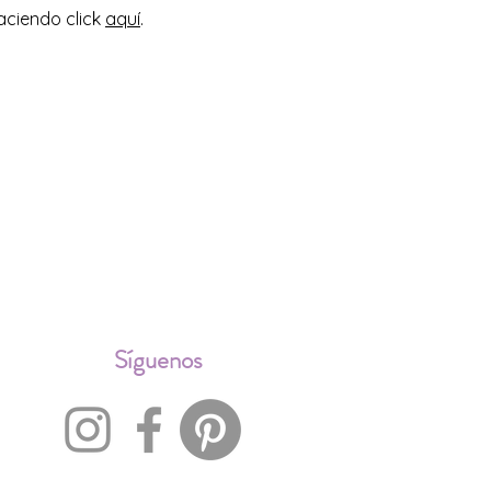
aciendo click
aquí
.
ALES
Síguenos