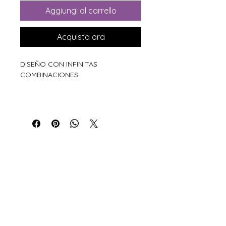
Aggiungi al carrello
Acquista ora
DISEÑO CON INFINITAS
COMBINACIONES.
Xiros Galicia
Sobre nosotros
Envíos
Condiciones de Venta
Política de privacidad