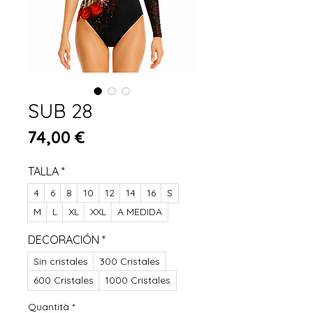
SUB 28
Prezzo
74,00 €
TALLA
*
4
6
8
10
12
14
16
S
M
L
XL
XXL
A MEDIDA
DECORACIÓN
*
Sin cristales
300 Cristales
600 Cristales
1000 Cristales
Quantità
*