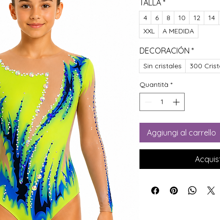
TALLA
*
4
6
8
10
12
14
XXL
A MEDIDA
DECORACIÓN
*
Sin cristales
300 Crist
Quantità
*
Aggiungi al carrello
Acquis