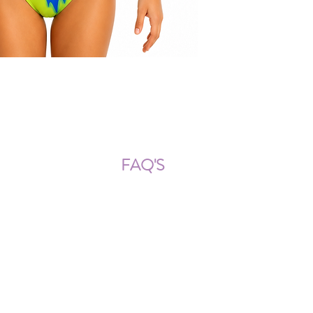
ÍOS NACIONALES E INTERNACION
FAQ'S
Descarga documentos
¿Puedo cambiar la talla?
¿Cómo se lava?
¿Qué ocurre si me equivoco al
tomar las medidas?
¿Se pueden añadir más cristales
después?