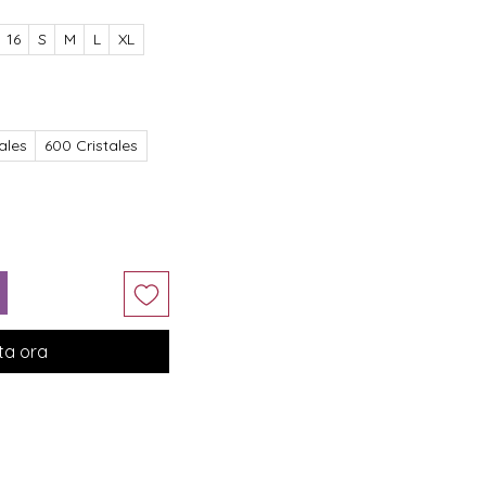
16
S
M
L
XL
ales
600 Cristales
ta ora