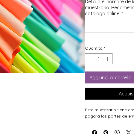
Detalla el nombre de l
muestrario. Recomend
catálogo online.
*
Quantità
*
Aggiungi al carrello
Acquis
Este muestrario tiene cos
pagará los portes de env