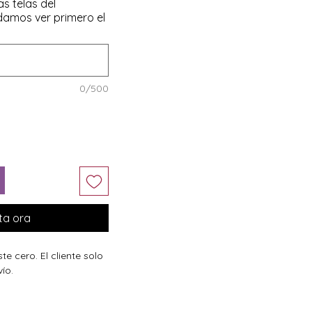
as telas del
amos ver primero el
0/500
ta ora
te cero. El cliente solo
ío.