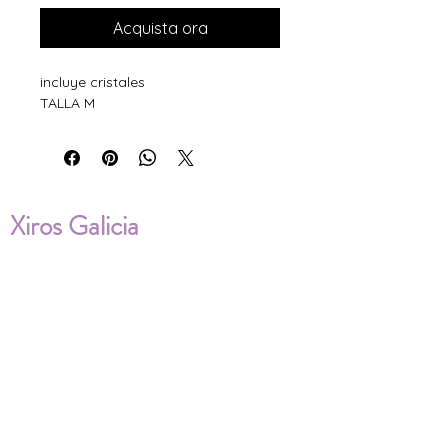
Acquista ora
incluye cristales
TALLA M
Xiros Galicia
Sobre nosotros
Envíos
Condiciones de Venta
Política de privacidad
Cookies
ENVÍOS NACIONALES E
INTERNACIONALES