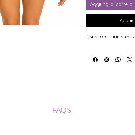
Aggiungi al carrello
Acquis
DISEÑO CON INFINITAS
ÍOS NACIONALES E INTERNACION
FAQ'S
Descarga documentos
¿Puedo cambiar la talla?
¿Cómo se lava?