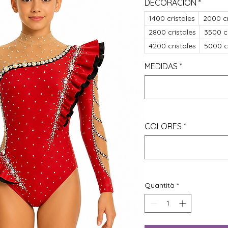
DECORACIÓN
*
1400 cristales
2000 cr
2800 cristales
3500 cr
4200 cristales
5000 cr
MEDIDAS
*
COLORES
*
Quantità
*