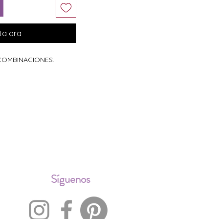
ta ora
 COMBINACIONES.
ALES
Síguenos