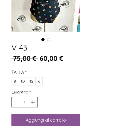
V 43
Prezzo regolare
Prezzo scontato
 75,00 € 
60,00 €
TALLA
*
8
10
12
6
Quantità
*
Aggiungi al carrello