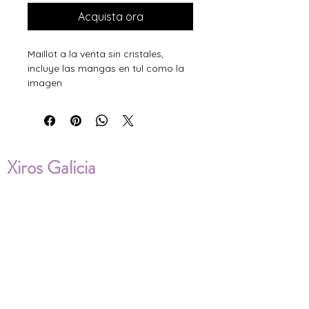
Acquista ora
Maillot a la venta sin cristales,
incluye las mangas en tul como la
imagen
Xiros Galicia
Sobre nosotros
Envíos
Condiciones de Venta
Política de privacidad
Cookies
ENVÍOS NACIONALES E