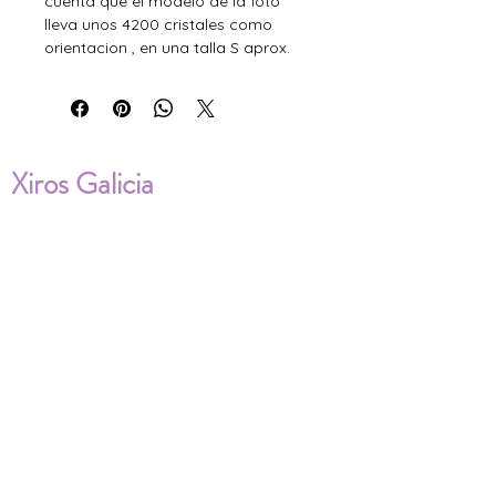
cuenta que el modelo de la foto
lleva unos 4200 cristales como
orientacion , en una talla S aprox.
Xiros Galicia
Sobre nosotros
Envíos
Condiciones de Venta
Política de privacidad
Cookies
ENVÍOS NACIONALES E
INTERNACIONALES
FAQ'S