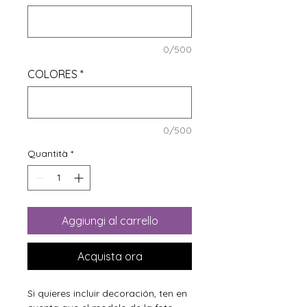
0/500
COLORES
*
0/500
Quantità
*
Aggiungi al carrello
Acquista ora
Si quieres incluir decoración, ten en