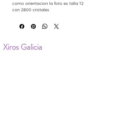
como orientacion la foto es talla 12
con 2800 cristales
Xiros Galicia
Sobre nosotros
Envíos
Condiciones de Venta
Política de privacidad
Cookies
ENVÍOS NACIONALES E
INTERNACIONALES
FAQ'S