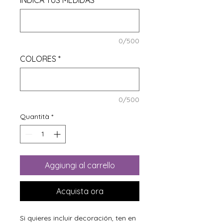
INDICA TUS MEDIDAS
*
0/500
COLORES
*
0/500
Quantità
*
Aggiungi al carrello
Acquista ora
Si quieres incluir decoración, ten en