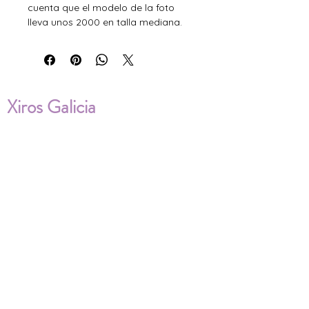
cuenta que el modelo de la foto
lleva unos 2000 en talla mediana.
Xiros Galicia
Sobre nosotros
Envíos
Condiciones de Venta
Política de privacidad
Cookies
ENVÍOS NACIONALES E
INTERNACIONALES
FAQ'S